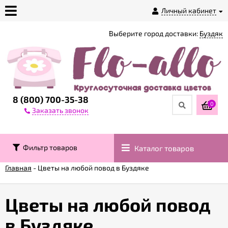
Личный кабинет
Выберите город доставки:
Буздяк
О
магазине
Доставка
8 (800) 700-35-38
0
Заказать звонок
Оплата
Фильтр товаров
Каталог товаров
Контакты
Главная
-
Цветы на любой повод в Буздяке
Возврат
товара
Цветы на любой повод
в Буздяке
Гарантии