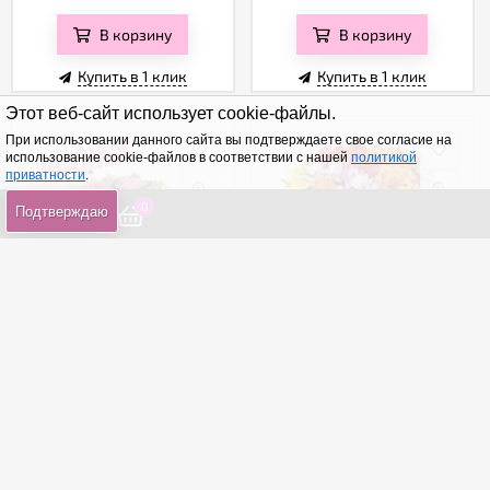
В корзину
В корзину
Купить в 1 клик
Купить в 1 клик
Этот веб-сайт использует cookie-файлы.
При использовании данного сайта вы подтверждаете свое согласие на
использование cookie-файлов в соответствии с нашей
политикой
приватности
.
0
0
0
Подтверждаю
С днем рождения
Яркое чувство
от 2 930
₽
от 2 720
₽
В корзину
В корзину