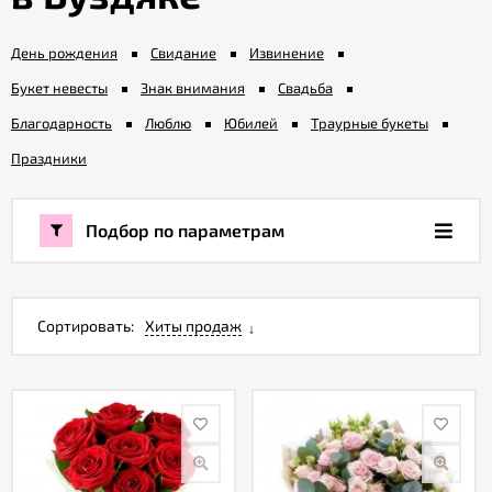
День рождения
Свидание
Извинение
Акции
Букет невесты
Знак внимания
Свадьба
Как
Благодарность
Люблю
Юбилей
Траурные букеты
оформить
Праздники
заказ
Подбор по параметрам
Вопрос-
ответ
Публичная
Сортировать:
Хиты продаж
оферта
Политика
конфиденциальности