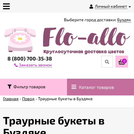
Личный кабинет
Выберите город доставки:
Буздяк
О
магазине
Доставка
8 (800) 700-35-38
0
Заказать звонок
Оплата
Фильтр товаров
Каталог товаров
Контакты
Главная
-
Повод
-
Траурные букеты в Буздяке
Возврат
товара
Траурные букеты в
Буздяке
Гарантии